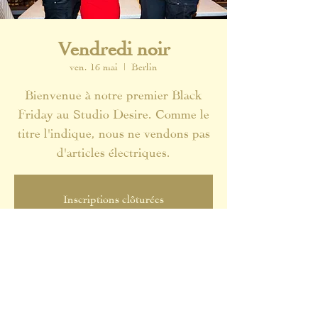
Vendredi noir
ven. 16 mai
  |  
Berlin
Bienvenue à notre premier Black
Friday au Studio Desire. Comme le
titre l'indique, nous ne vendons pas
d'articles électriques.
Inscriptions clôturées
Voir d'autres événements
maintenant
Heure et lieu
16 mai 2025, 19:00 – 23:00