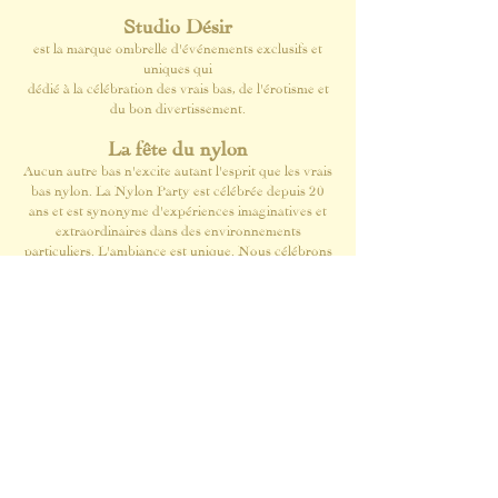
Studio Désir
est la marque ombrelle d'événements exclusifs et
uniques qui
dédié à la célébration des vrais bas, de l'érotisme et
du bon divertissement.
La fête du nylon
Aucun autre bas n'excite autant l'esprit que les vrais
bas nylon. La Nylon Party est célébrée depuis 20
ans et est synonyme d'expériences imaginatives et
extraordinaires dans des environnements
particuliers. L'ambiance est unique. Nous célébrons
les nylons.
NylonAir
Notre compagnie aérienne premium axée sur les
bas nylon. Qu'y a-t-il de plus beau que de voler ?
Laboratoire prussien
Le laboratoire ouvre ses portes uniquement à un
public sélectionné !