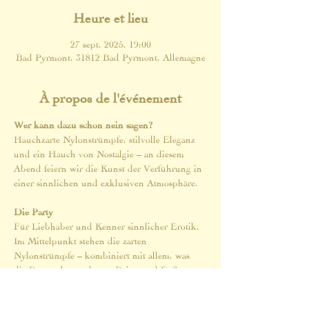
Heure et lieu
27 sept. 2025, 19:00
Bad Pyrmont, 31812 Bad Pyrmont, Allemagne
À propos de l'événement
Wer kann dazu schon nein sagen?
Hauchzarte Nylonstrümpfe, stilvolle Eleganz 
und ein Hauch von Nostalgie – an diesem 
Abend feiern wir die Kunst der Verführung in 
einer sinnlichen und exklusiven Atmosphäre.
Die Party
Für Liebhaber und Kenner sinnlicher Erotik. 
Im Mittelpunkt stehen die zarten 
Nylonstrümpfe – kombiniert mit allem, was 
die Bewunderer schöner Beine und Füße 
schätzen. Verführerische High-Heels, 
raffinierte Dessous, elegante Korsetts und eine 