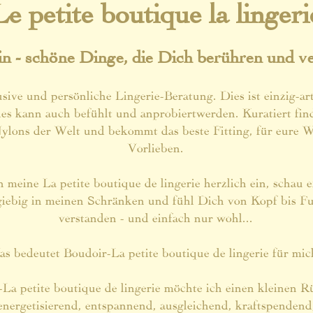
Le petite boutique la lingeri
n - sc
höne Dinge, die
Dich berühren und v
usive und persönliche Lingerie-Beratung. Dies ist einzig-ar
les kann auch befühlt und anprobiertwerden. Kuratiert find
ylons der Welt und bekommt das beste Fitting, für eure
Vorlieben.
n meine La petite boutique de lingerie herzlich ein, schau 
giebig in meinen Schränken und fühl Dich von Kopf bis Fu
verstanden - und einfach nur wohl...
s bedeutet Boudoir-La petite boutique de lingerie für mi
La petite boutique de lingerie möchte ich einen kleinen 
 energetisierend, entspannend, ausgleichend, kraftspendend,