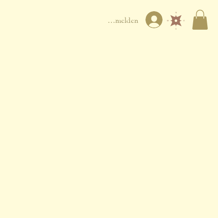
Anmelden