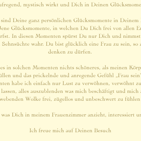
ufregend, mystisch wirkt und Dich in Deinen Glücksmomen
 sind Deine ganz persönlichen Glücksmomente in Deinem 
Jene Glücksmomente, in welchen Du Dich frei von allen 
arfst. In diesen Momenten spürst Du nur Dich und nimmst
ehnsüchte wahr. Du bist glücklich eine Frau zu sein, so 
denken zu dürfen.
 es in solchen Momenten nichts schöneres, als meinen Körpe
üllen und das prickelnde und anregende Gefühl „Frau sein
ten habe ich einfach nur Lust zu verwöhnen, verwöhnt z
u lassen, alles auszublenden was mich beschäftigt und mich 
webenden Wolke frei, zügellos und unbeschwert zu fühle
 was Dich in meinem Frauenzimmer anzieht, interessiert un
Ich freue mich auf Deinen Besuch