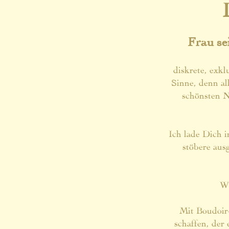
Frau sei
diskrete, exkl
Sinne, denn al
schönsten N
Ich lade Dich i
stöbere aus
Wa
Mit Boudoir-
schaffen, der