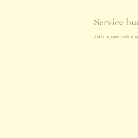
Service bu
Jetzt unsere verfügb