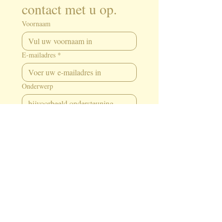
contact met u op.
Voornaam
E-mailadres
*
Onderwerp
Schrijf een bericht
Versturen
© 2024 Studio Desire |
Colofon
|
Gegevensbescherming
|
Contact